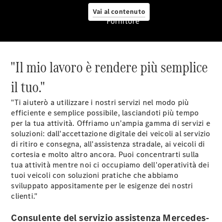
Assistenza
Vai al contenuto
personalizzata
Fornitore
Soluzioni
per la
mobilità
Gestione
"Il mio lavoro è rendere più semplice
intelligente
del veicolo
il tuo."
Qualità
Mercedes-
"Ti aiuterò a utilizzare i nostri servizi nel modo più
Benz
efficiente e semplice possibile, lasciandoti più tempo
ServiceCare
per la tua attività. Offriamo un'ampia gamma di servizi e
Servizi
soluzioni: dall'accettazione digitale dei veicoli al servizio
digitali
di ritiro e consegna, all'assistenza stradale, ai veicoli di
Mercedes-
cortesia e molto altro ancora. Puoi concentrarti sulla
Benz
tua attività mentre noi ci occupiamo dell'operatività dei
tuoi veicoli con soluzioni pratiche che abbiamo
sviluppato appositamente per le esigenze dei nostri
clienti."
Consulente del servizio assistenza Mercedes-