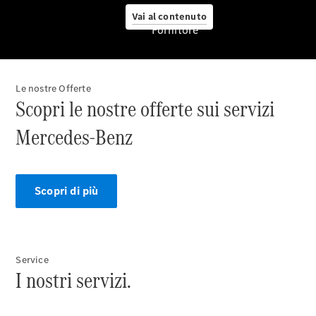
Vai al contenuto
Fornitore
Le nostre Offerte
Pneumatici
Scopri le nostre offerte sui servizi
Originali
Mercedes-
Mercedes-Benz
Benz
Prodotti
Car Care
per la cura
Scopri di più
dell'auto
Ricambi
Originali,
Reman e
StarParts
Service
I nostri servizi.
Servizi
digitali
Mercedes-