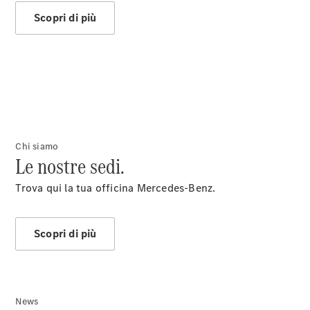
Benz
Assistenza
Scopri di più
stradale
Accessori
Originali
Collection
Richiami in
corso
Libretti
d'istruzione
Chi siamo
d'uso
Le nostre sedi.
Trova qui la tua officina Mercedes-Benz.
Scopri di più
Chi siamo
News