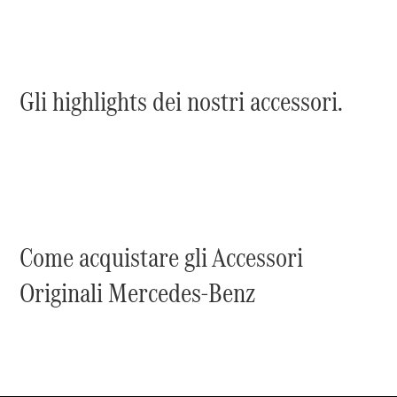
Benz
Assistenza
stradale
Accessori
Originali
Gli highlights dei nostri accessori.
Collection
Richiami in
corso
Libretti
d'istruzione
d'uso
Come acquistare gli Accessori
Originali Mercedes-Benz
Chi siamo