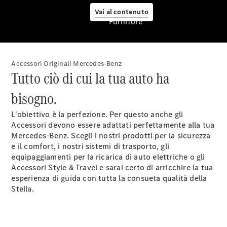
Vai al contenuto
Fornitore
Accessori Originali Mercedes-Benz
Pneumatici
Tutto ciò di cui la tua auto ha
Originali
Mercedes-
bisogno.
Benz
Prodotti
L'obiettivo è la perfezione. Per questo anche gli
Car Care
Accessori devono essere adattati perfettamente alla tua
per la cura
Mercedes-Benz. Scegli i nostri prodotti per la sicurezza
dell'auto
e il comfort, i nostri sistemi di trasporto, gli
Ricambi
equipaggiamenti per la ricarica di auto elettriche o gli
Originali,
Accessori Style & Travel e sarai certo di arricchire la tua
Reman e
esperienza di guida con tutta la consueta qualità della
StarParts
Stella.
Servizi
digitali
Mercedes-