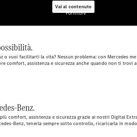
Vai al contenuto
Fornitore
Pneumatici
ossibilità.
Originali
Mercedes-
z o vuoi facilitarti la vita? Nessun problema: con Mercedes me 
Benz
re comfort, assistenza e sicurezza anche quando non ti trovi 
Prodotti
Car Care
per la cura
dell'auto
Ricambi
Originali,
cedes-Benz.
Reman e
StarParts
 più comfort, assistenza e sicurezza grazie ai nostri Digital Ex
Servizi
cedes-Benz, tenerla sempre sotto controllo, ricaricarla in mod
digitali
Mercedes-