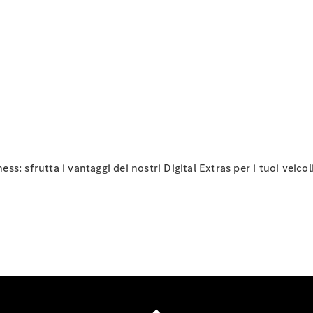
Benz
Assistenza
stradale
Accessori
Originali
Collection
Richiami in
corso
Libretti
d'istruzione
d'uso
ness: sfrutta i vantaggi dei nostri Digital Extras per i tuoi veic
Chi siamo